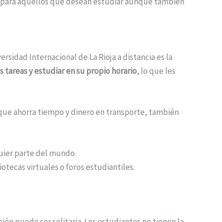
ar para aquellos que desean estudiar aunque también
rsidad Internacional de La Rioja a distancia es la
 tareas y estudiar en su propio horario
, lo que les
 que ahorra tiempo y dinero en transporte, también
uier parte del mundo.
otecas virtuales o foros estudiantiles.
ién puede ser solitaria. Los estudiantes no tienen la