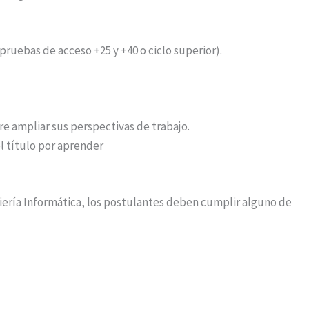
pruebas de acceso +25 y +40 o ciclo superior).​
e ampliar sus perspectivas de trabajo.​
l título por aprender
niería Informática, los postulantes deben cumplir alguno de