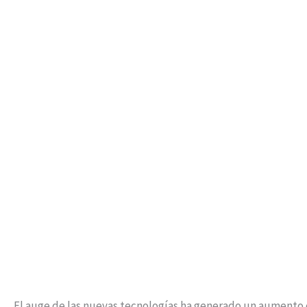
El auge de las nuevas tecnologías ha generado un aumento 