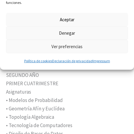
• Fundamentos de Programación
funciones.
SEGUNDO CUATRIMESTRE
Asignaturas
Aceptar
• Cálculo II
Denegar
• Bases de Datos
• Álgebra Lineal y Multilineal
Ver preferencias
• Topología General
• Lógica Computacional
Política de cookies
Declaración de privacidad
Impressum
SEGUNDO AÑO
PRIMER CUATRIMESTRE
Asignaturas
• Modelos de Probabilidad
• Geometría Afín y Euclídea
• Topología Algebraica
• Tecnología de Computadores
• Diseño de Bases de Datos