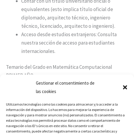
Contar con un título universitario oficial o
equivalentes (esto implica título oficial de
diplomado, arquitecto técnico, ingeniero
técnico, licenciado, arquitecto o ingeniero).
Acceso desde estudios extranjeros: Consulta
nuestra sección de acceso para estudiantes
internacionales.
Temario del Grado en Matemática Computacional
PRIMER AÑO
Gestionar el consentimiento de
PRIMER CUATRIMESTRE
las cookies
Asignaturas
• Cálculo I
Utilizamos tecnologías como las cookies para almacenar y/o acceder a la
• Álgebra y Matemática Discreta
información del dispositivo. Lo hacemos para mejorar la experiencia de
navegación y para mostrar anuncios (no) personalizados. El consentimiento a
• Estadística
estas tecnologías nos permitirá procesar datos como el comportamiento de
• Fundamentos Físicos de la Computación
navegación o los ID's únicos en este sitio. No consentir o retirar el
consentimiento, puede afectar negativamente a ciertas características y