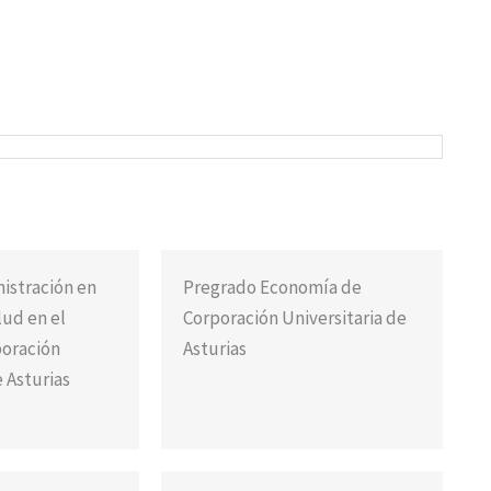
istración en
Pregrado Economía de
lud en el
Corporación Universitaria de
poración
Asturias
e Asturias