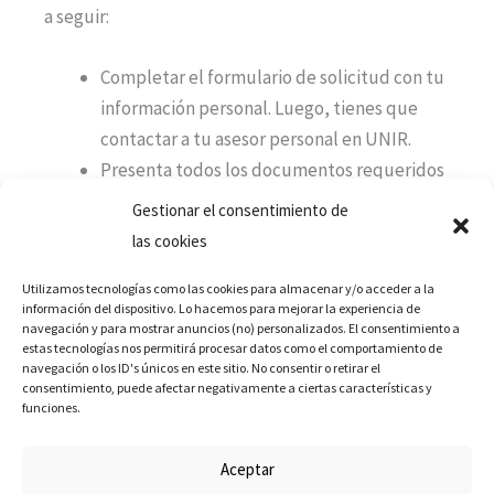
a seguir:
Completar el formulario de solicitud con tu
información personal. Luego, tienes que
contactar a tu asesor personal en UNIR.
Presenta todos los documentos requeridos
que mencionamos en el punto anterior.
Gestionar el consentimiento de
Ahora tendrás que esperar el resultado del
las cookies
estudio previo que tarda entre 48 a 72 horas.
Utilizamos tecnologías como las cookies para almacenar y/o acceder a la
Tras finalizar el proceso de revalidación con
información del dispositivo. Lo hacemos para mejorar la experiencia de
UNIR México, debes enviar los siguientes
navegación y para mostrar anuncios (no) personalizados. El consentimiento a
estas tecnologías nos permitirá procesar datos como el comportamiento de
documentos: registro académico,
navegación o los ID's únicos en este sitio. No consentir o retirar el
certificación oficial y acta de nacimiento.
consentimiento, puede afectar negativamente a ciertas características y
funciones.
A continuación, tendrás que realizar el pago
de las tasas correspondientes para la
Aceptar
revalidación o equivalencia.