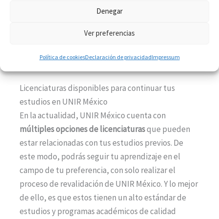
Por último, tendrás que esperar por la
Denegar
resolución oficial de la SEP para que se
Ver preferencias
incluya en tu registro académico. Lo bueno
es que podrás empezar tus estudios
Política de cookies
Declaración de privacidad
Impressum
durante la espera.
Licenciaturas disponibles para continuar tus
estudios en UNIR México
En la actualidad, UNIR México cuenta con
múltiples opciones de licenciaturas
que pueden
estar relacionadas con tus estudios previos. De
este modo, podrás seguir tu aprendizaje en el
campo de tu preferencia, con solo realizar el
proceso de revalidación de UNIR México. Y lo mejor
de ello, es que estos tienen un alto estándar de
estudios y programas académicos de calidad