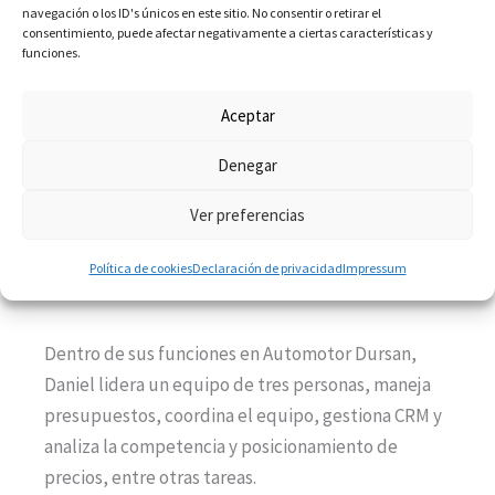
navegación o los ID's únicos en este sitio. No consentir o retirar el
consentimiento, puede afectar negativamente a ciertas características y
funciones.
Daniel Puebla
, antiguo alumno de la Escuela de
Aceptar
Negocios de la UEMC y actual responsable de
Denegar
Marketing y Comunicación en Automotor Dursan,
una empresa de compraventa de vehículos de
Ver preferencias
ocasión, atribuye gran parte de su éxito
profesional a su experiencia educativa en la
Política de cookies
Declaración de privacidad
Impressum
escuela.
Dentro de sus funciones en Automotor Dursan,
Daniel lidera un equipo de tres personas, maneja
presupuestos, coordina el equipo, gestiona CRM y
analiza la competencia y posicionamiento de
precios, entre otras tareas.