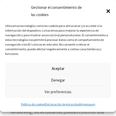
constantemente.
Gestionar el consentimiento de
las cookies
Preparación para el Futuro del Mercado Laboral
El mercado laboral en el área de marketing digital
Utilizamos tecnologías como las cookies para almacenar y/o acceder a la
información del dispositivo. Lo hacemos para mejorar la experiencia de
es altamente competitivo y en constante
navegación y para mostrar anuncios (no) personalizados. El consentimiento a
evolución. Una formación universitaria en
estas tecnologías nos permitirá procesar datos como el comportamiento de
navegación o los ID's únicos en este sitio. No consentir o retirar el
Mercadeo Digital no solo prepara a los estudiantes
consentimiento, puede afectar negativamente a ciertas características y
para los desafíos actuales, sino que también les
funciones.
proporciona una base sólida para adaptarse a
Aceptar
futuras innovaciones y cambios en el sector.
Denegar
Conexión con la Industria y Red de Contactos
Este pregrado también ofrece la oportunidad de
Ver preferencias
conectarse con profesionales y empresas del
sector. A través de prácticas, proyectos y
Política de cookies
Declaración de privacidad
Impressum
networking, los estudiantes pueden construir una