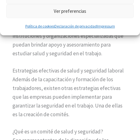
mediante una combinación de
voluntad y
compromiso por parte de la dirección de la
Ver preferencias
empresa
, la participación activa de los empleados
y los sindicatos, y la búsqueda de alianzas con
Política de cookies
Declaración de privacidad
Impressum
instituciones y organizaciones especializadas que
puedan brindar apoyo y asesoramiento para
estudiar salud y seguridad en el trabajo.
Estrategias efectivas de salud y seguridad laboral
Además de la capacitación y formación de los
trabajadores, existen otras estrategias efectivas
que las empresas pueden implementar para
garantizar la seguridad en el trabajo. Una de ellas
es la creación de comités.
¿Qué es un comité de salud y seguridad?