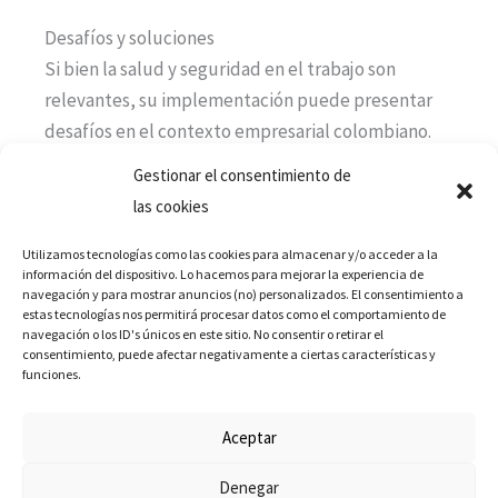
Desafíos y soluciones
Si bien la salud y seguridad en el trabajo son
relevantes, su implementación puede presentar
desafíos en el contexto empresarial colombiano.
Algunos de estos desafíos incluyen:
Gestionar el consentimiento de
las cookies
Resistencia al cambio por parte de algunos
empleados.
Utilizamos tecnologías como las cookies para almacenar y/o acceder a la
información del dispositivo. Lo hacemos para mejorar la experiencia de
Falta de recursos financieros y tecnológicos
navegación y para mostrar anuncios (no) personalizados. El consentimiento a
para implementar medidas de seguridad
estas tecnologías nos permitirá procesar datos como el comportamiento de
navegación o los ID's únicos en este sitio. No consentir o retirar el
adecuadas.
consentimiento, puede afectar negativamente a ciertas características y
funciones.
Necesidad de adaptarse a nuevas
tecnologías y condiciones laborales.
Aceptar
Sin embargo, estos desafíos pueden superarse
Denegar