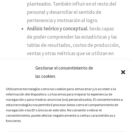
planteados. También influir en el resto del
personal y desarrollar el sentido de
pertenencia y motivación al logro.
Análisis teórico y conceptual.
Serás capaz
de poder comprender las estadísticas y las
tablas de resultados, costos de producción,
ventas y otras métricas que se utilizan en
las empresas.
Gestionar el consentimiento de
Estrategias de marketing.
Esta es una de las
las cookies
habilidades más importantes de la dirección
de publicidad digital. El poder diseñar y
Utilizamos tecnologías como las cookies para almacenar y/o acceder a la
desarrollar es un punto medular de
información del dispositivo. Lo hacemos para mejorar la experiencia de
navegación y para mostrar anuncios (no) personalizados. El consentimiento a
cualquier organización.
estas tecnologías nos permitirá procesar datos como el comportamiento de
navegación o los ID's únicos en este sitio. No consentir o retirar el
Gestión de equipos.
Tendrás una visión
consentimiento, puede afectar negativamente a ciertas características y
global de todos los departamentos de la
funciones.
empresa y esa ventaja te permitirá