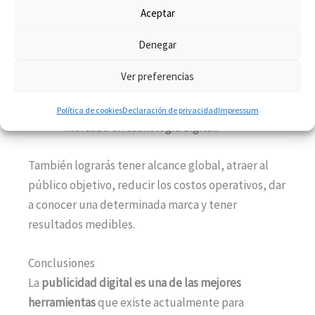
coordinar diferentes departamentos y
Aceptar
encaminarlos hacia el logro de objetivos.
Denegar
Herramientas de mercado en línea
.
Conocerás y manejarás todas las
Ver preferencias
herramientas digitales disponibles para la
publicidad y todas las innovaciones del
Política de cookies
Declaración de privacidad
Impressum
mercado en tecnología digital.
También lograrás tener alcance global, atraer al
público objetivo, reducir los costos operativos, dar
a conocer una determinada marca y tener
resultados medibles.
Conclusiones
La
publicidad digital es una de las mejores
herramientas
que existe actualmente para