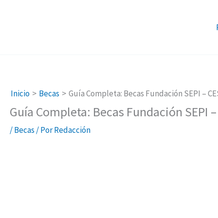
Ir
al
contenido
Inicio
Becas
Guía Completa: Becas Fundación SEPI – CES
Guía Completa: Becas Fundación SEPI – 
/
Becas
/ Por
Redacción