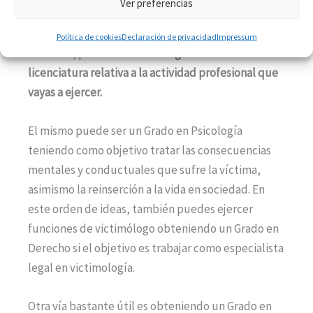
Ver preferencias
Con el fin de llevar a cabo funciones como
profesional victimólogo, debes, en primera
Política de cookies
Declaración de privacidad
Impressum
instancia, poseer el
título de grado o la
licenciatura relativa a la actividad profesional que
vayas a ejercer.
El mismo puede ser un Grado en Psicología
teniendo como objetivo tratar las consecuencias
mentales y conductuales que sufre la víctima,
asimismo la reinserción a la vida en sociedad. En
este orden de ideas, también puedes ejercer
funciones de victimólogo obteniendo un Grado en
Derecho si el objetivo es trabajar como especialista
legal en victimología.
Otra vía bastante útil es obteniendo un Grado en