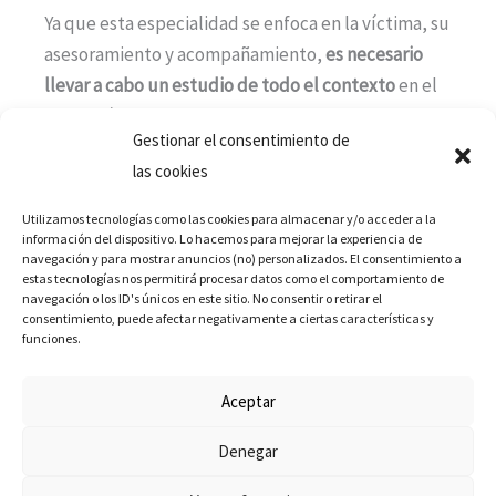
Ya que esta especialidad se enfoca en la víctima, su
asesoramiento y acompañamiento,
es necesario
llevar a cabo un estudio de todo el contexto
en el
que está inmersa la persona afectada, en ese
Gestionar el consentimiento de
sentido, se estudia el ámbito social, así como al
las cookies
victimario.
Utilizamos tecnologías como las cookies para almacenar y/o acceder a la
Para que la victimología logre este cometido, es
información del dispositivo. Lo hacemos para mejorar la experiencia de
navegación y para mostrar anuncios (no) personalizados. El consentimiento a
muy importante incluir abogados, especialistas en
estas tecnologías nos permitirá procesar datos como el comportamiento de
la representación de víctimas, instituciones de
navegación o los ID's únicos en este sitio. No consentir o retirar el
consentimiento, puede afectar negativamente a ciertas características y
apoyo a grupos vulnerados, centro de reinserción,
funciones.
instituciones para la prevención, entre los más
idóneos.
Aceptar
Denegar
¿Qué carrera hay que estudiar para ser un
especialista en victimología?