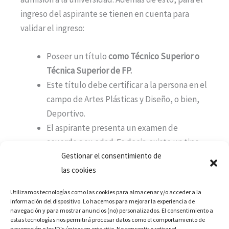
ingreso del aspirante se tienen en cuenta para
validar el ingreso:
Poseer un título
como Técnico Superior o
Técnica Superior de FP.
Este título debe certificar a la persona en el
campo de Artes Plásticas y Diseño, o bien,
Deportivo.
El aspirante presenta un examen de
acuerdo a su edad. Es decir, existe un tipo
Gestionar el consentimiento de
de examen de acuerdo a quienes tienen 25,
las cookies
40 y 45 años.
Para los aspirantes a estudiar el grado en
Utilizamos tecnologías como las cookies para almacenar y/o acceder a la
relaciones laborales y recursos humanos
información del dispositivo. Lo hacemos para mejorar la experiencia de
navegación y para mostrar anuncios (no) personalizados. El consentimiento a
que sean mayores a 40 años, s
e requiere de
estas tecnologías nos permitirá procesar datos como el comportamiento de
validar la historia laboral.
navegación o los ID's únicos en este sitio. No consentir o retirar el