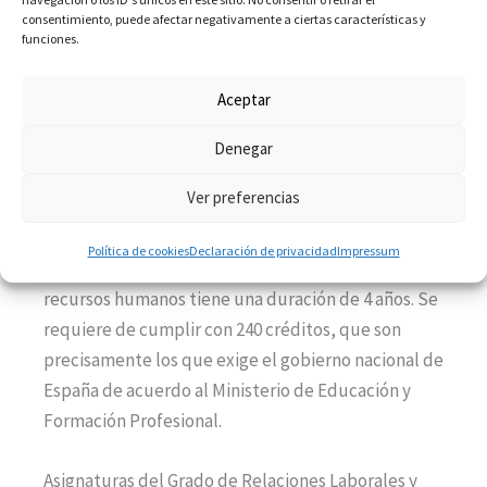
consentimiento, puede afectar negativamente a ciertas características y
funciones.
Ahora bien, es posible que la misma universidad
establezca sus propios criterios para elegir a los
Aceptar
estudiantes. Igualmente pueden existir un número
de cupos disponibles para los estudiantes.
Denegar
Ver preferencias
¿Cuánto dura la carrera de Relaciones Laborales y
Recursos Humanos?
Política de cookies
Declaración de privacidad
Impressum
La carrera de grado en relaciones laborales y
recursos humanos tiene una duración de 4 años. Se
requiere de cumplir con 240 créditos, que son
precisamente los que exige el gobierno nacional de
España de acuerdo al Ministerio de Educación y
Formación Profesional.
Asignaturas del Grado de Relaciones Laborales y