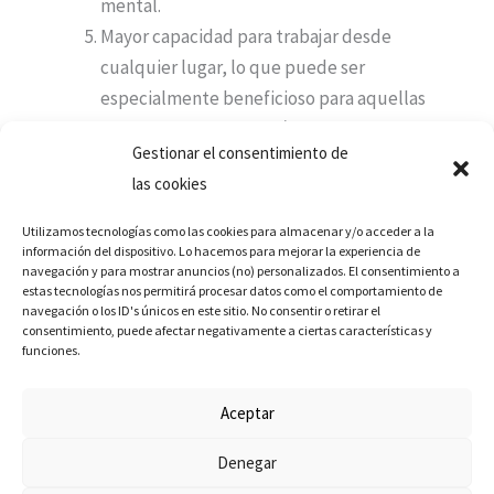
mental.
Mayor capacidad para trabajar desde
cualquier lugar, lo que puede ser
especialmente beneficioso para aquellas
personas que viven en áreas alejadas de los
Gestionar el consentimiento de
centros de trabajo o que viajan
las cookies
frecuentemente.
Mayor oportunidad de trabajar en
Utilizamos tecnologías como las cookies para almacenar y/o acceder a la
proyectos interesantes y desafiantes, ya
información del dispositivo. Lo hacemos para mejorar la experiencia de
navegación y para mostrar anuncios (no) personalizados. El consentimiento a
que el teletrabajo permite a las personas
estas tecnologías nos permitirá procesar datos como el comportamiento de
navegación o los ID's únicos en este sitio. No consentir o retirar el
trabajar para empresas y organizaciones en
consentimiento, puede afectar negativamente a ciertas características y
cualquier parte del mundo.
funciones.
Pero a pesar de todas esas grandes ventajas, no
Aceptar
podemos obviar que existen algunas desventajas
Denegar
tales como: