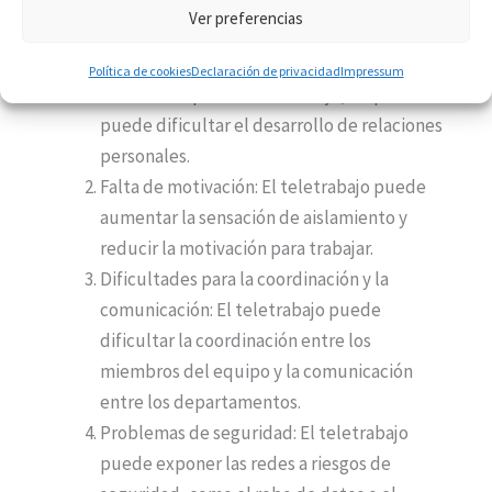
Ver preferencias
Pérdida de la comunicación cara a cara: El
teletrabajo implica una interacción limitada
Política de cookies
Declaración de privacidad
Impressum
con los compañeros de trabajo, lo que
puede dificultar el desarrollo de relaciones
personales.
Falta de motivación: El teletrabajo puede
aumentar la sensación de aislamiento y
reducir la motivación para trabajar.
Dificultades para la coordinación y la
comunicación: El teletrabajo puede
dificultar la coordinación entre los
miembros del equipo y la comunicación
entre los departamentos.
Problemas de seguridad: El teletrabajo
puede exponer las redes a riesgos de