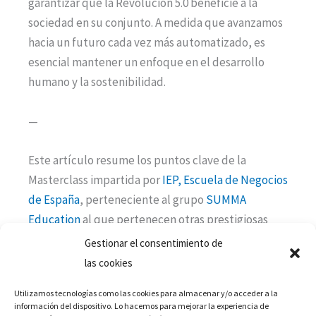
garantizar que la Revolución 5.0 beneficie a la
sociedad en su conjunto. A medida que avanzamos
hacia un futuro cada vez más automatizado, es
esencial mantener un enfoque en el desarrollo
humano y la sostenibilidad.
—
Este artículo resume los puntos clave de la
Masterclass impartida por
IEP, Escuela de Negocios
de España
, perteneciente al grupo
SUMMA
Education
al que pertenecen otras prestigiosas
instituciones líderes en educación virtual en sus
Gestionar el consentimiento de
países como la
Corporación Universitaria Asturias
las cookies
de Colombia
sobre la Revolución Industrial 5.0,
Utilizamos tecnologías como las cookies para almacenar y/o acceder a la
destacando la importancia de la responsabilidad
información del dispositivo. Lo hacemos para mejorar la experiencia de