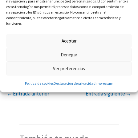
social empresarial, el desarrollo del capital
navegación y para mostrar anuncios (no) personalizados. El consentimiento a
estas tecnologías nos permitirá procesar datos como el comportamiento de
humano, la regulación de la tecnología y el
navegación o los ID's únicos en este sitio. No consentir o retirar el
equilibrio entre la personalización y la interacción
consentimiento, puede afectar negativamente a ciertas características y
funciones.
humana. La Revolución 5.0 plantea desafíos y
oportunidades, y su éxito dependerá en gran
Aceptar
medida de cómo las organizaciones y las
sociedades aborden estos aspectos críticos.
Denegar
Ver preferencias
Política de cookies
Declaración de privacidad
Impressum
←
Entrada anterior
Entrada siguiente
→