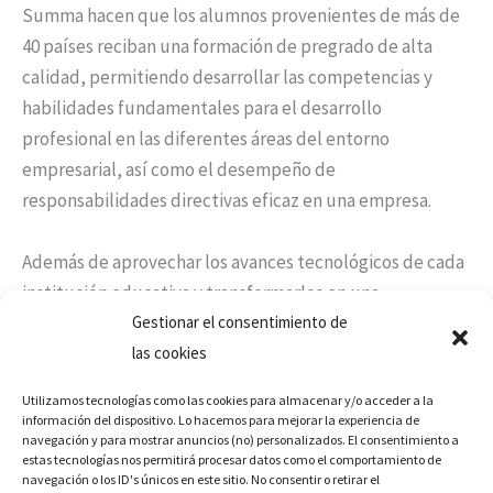
Summa hacen que los alumnos provenientes de más de
40 países reciban una formación de pregrado de alta
calidad, permitiendo desarrollar las competencias y
habilidades fundamentales para el desarrollo
profesional en las diferentes áreas del entorno
empresarial, así como el desempeño de
responsabilidades directivas eficaz en una empresa.
Además de aprovechar los avances tecnológicos de cada
institución educativa y transformarlos en una
Gestionar el consentimiento de
importante herramienta para mejorar la calidad del
las cookies
conocimiento,
todos los alumnos tienen acceso a las
mismas oportunidades para aprender y realizar sus
Utilizamos tecnologías como las cookies para almacenar y/o acceder a la
sueños
.
información del dispositivo. Lo hacemos para mejorar la experiencia de
navegación y para mostrar anuncios (no) personalizados. El consentimiento a
estas tecnologías nos permitirá procesar datos como el comportamiento de
Actualmente, la
formación virtual
experimenta un
navegación o los ID's únicos en este sitio. No consentir o retirar el