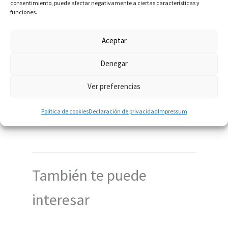
consentimiento, puede afectar negativamente a ciertas características y
crecimiento muy importante debido al desarrollo de la
funciones.
tecnología y la cantidad de recursos con que cuentan las
instituciones educativas como las que conforman la Red
Aceptar
Summa.
Denegar
Ver preferencias
←
Entrada anterior
Entrada siguiente
→
Política de cookies
Declaración de privacidad
Impressum
También te puede
interesar