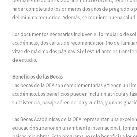
permanente de un Estado Miembro de la OEA, tener compet
haber completado los primeros dos años de pregrado o po
del mínimo requerido. Además, se requiere buena salud f
Los documentos necesarios incluyen el formulario de soli
académicas, dos cartas de recomendación (no de familiare
vitae de máximo dos páginas. Si el estudiante es transfe
de estudio.
Beneficios de las Becas
Las becas de la OEA son complementarias y tienen un lím
académico. Los beneficios pueden incluir matrícula y tas
subsistencia, pasaje aéreo de ida y vuelta, y una asignació
Las Becas Académicas de la OEA representan una excele
educación superior en un ambiente internacional, foment
países miembros. Este programa no solo beneficia a los 