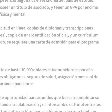
encia lingüística en el idioma del país de estudio,
seer un título de asociado, y tener un GPA por encima
ísica y mental.
citud en línea, copias de diplomas y transcripciones
s), copia de una identificación oficial, y un currículum
rido, se requiere una carta de admisión para el programa
ite de hasta 10,000 dólares estadounidenses por año
as obligatorias, seguro de salud, asignación mensual de
n anual para libros.
nte oportunidad para aquellos que buscan completar su
ando la colaboración y el intercambio cultural entre los
estudiantes en términos académicos, sino que también