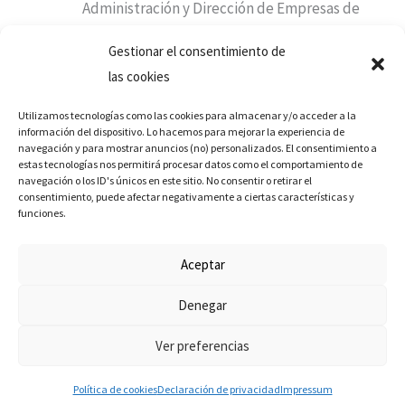
Administración y Dirección de Empresas de
UNIR México se imparte en modalidad en
Gestionar el consentimiento de
línea. Esto permite a los estudiantes
las cookies
estudiar desde cualquier lugar y en
cualquier momento, lo que les da la
Utilizamos tecnologías como las cookies para almacenar y/o acceder a la
información del dispositivo. Lo hacemos para mejorar la experiencia de
libertad de organizar su tiempo de estudio
navegación y para mostrar anuncios (no) personalizados. El consentimiento a
según sus necesidades.
estas tecnologías nos permitirá procesar datos como el comportamiento de
navegación o los ID's únicos en este sitio. No consentir o retirar el
Empleabilidad
: UNIR México tiene un alto
consentimiento, puede afectar negativamente a ciertas características y
índice de empleabilidad. Los egresados de
funciones.
la universidad tienen acceso a una amplia
gama de oportunidades laborales en el
Aceptar
mercado mexicano.
Denegar
Posicionamiento
: UNIR México es la
mejor
Universidad en Línea de México
según
Ver preferencias
nuestro último ranking.
Soporte académico
: UNIR México ofrece un
Política de cookies
Declaración de privacidad
Impressum