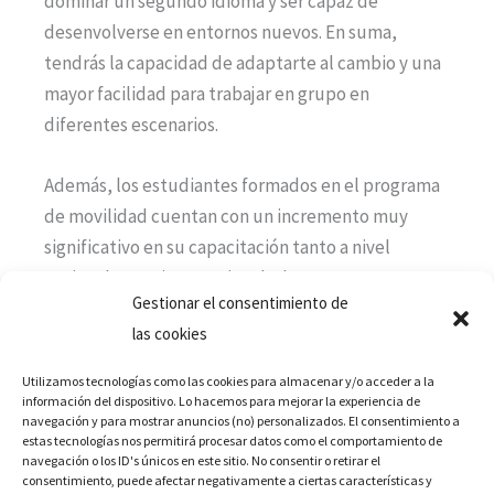
dominar un segundo idioma y ser capaz de
desenvolverse en entornos nuevos. En suma,
tendrás la capacidad de adaptarte al cambio y una
mayor facilidad para trabajar en grupo en
diferentes escenarios.
Además, los estudiantes formados en el programa
de movilidad cuentan con un incremento muy
significativo en su capacitación tanto a nivel
nacional como internacional. El programa presenta
Gestionar el consentimiento de
unos niveles de notoriedad de hasta el 93,4% en el
las cookies
mundo empresarial.
Utilizamos tecnologías como las cookies para almacenar y/o acceder a la
Un estudiante o trabajador con formación
información del dispositivo. Lo hacemos para mejorar la experiencia de
navegación y para mostrar anuncios (no) personalizados. El consentimiento a
mediante el programa de becas Erasmus adquiere
estas tecnologías nos permitirá procesar datos como el comportamiento de
un nivel avanzado en uno o dos idiomas. Además de
navegación o los ID's únicos en este sitio. No consentir o retirar el
consentimiento, puede afectar negativamente a ciertas características y
un refuerzo y mejoramiento en los conocimientos y