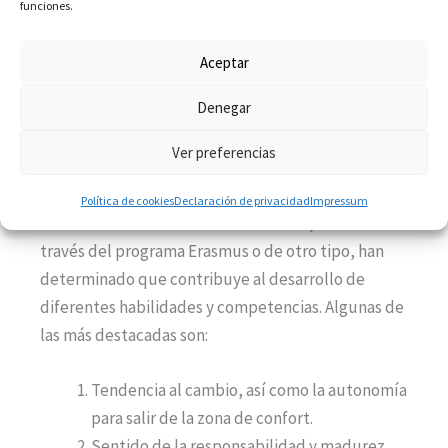
funciones.
habilidades de la carrera en la que se está
formando y desarrollando para ingresar al sector
Aceptar
laboral.
Denegar
Habilidades que permite desarrollar una estancia
Ver preferencias
internacional
Las investigaciones realizadas en relación a las
Política de cookies
Declaración de privacidad
Impressum
estancias de estudios internacionales, sean a
través del programa Erasmus o de otro tipo, han
determinado que contribuye al desarrollo de
diferentes habilidades y competencias. Algunas de
las más destacadas son:
Tendencia al cambio, así como la autonomía
para salir de la zona de confort.
Sentido de la responsabilidad y madurez