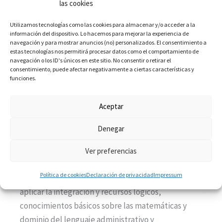
las cookies
oferta formativa con el Título en ADE + TECH
al
que se puede acceder sin tener la EVAU y permite
Utilizamos tecnologías como las cookies para almacenar y/o acceder a la
información del dispositivo. Lo hacemos para mejorar la experiencia de
el acceso a una titulación oficial de ámbito
navegación y para mostrar anuncios (no) personalizados. El consentimiento a
estas tecnologías nos permitirá procesar datos como el comportamiento de
europeo gracias a su acuerdo con la Dublin
navegación o los ID's únicos en este sitio. No consentir o retirar el
Business School.
consentimiento, puede afectar negativamente a ciertas características y
funciones.
En cualquier caso, te recomendamos
hablar con
Aceptar
nuestros Asesores Académicos
para que puedan
darte la mejor orientación.
Denegar
En cuanto a los requisitos del perfil del alumno a
Ver preferencias
inscribirse, no existe un reglamento exclusivo. Sin
Política de cookies
Declaración de privacidad
Impressum
embargo, se recomienda tener habilidades para
aplicar la integración y recursos lógicos,
conocimientos básicos sobre las matemáticas y
dominio del lenguaje administrativo y