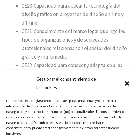
CE20: Capacidad para aplicar la tecnología del
diseño gráfico en proyectos de diseño on-line y
off-line.
CE21. Conocimiento del marco legal que rige los
tipos de organizaciones y de sociedades
profesionales relacionas con el sector del diseño
gráfico y multimedia.
CE22. Capacidad para conocer y adaptarse a las
dinámicas de comunicación, entretenimiento e
Gestionar el consentimiento de
influencia de las redes sociales y su impacto en
las cookies
los entornos digitales.
CE23: Conocimiento de la organización profesional
Utilizamos tecnologías como las cookies para almacenar y/o acceder a la
información del dispositivo. Lo hacemos para mejorar la experiencia de
y de los modelos de negocio de empresas
navegación y para mostrar anuncios (no) personalizados. El consentimiento a
relacionas con el sector del diseño gráfico y
estas tecnologías nos permitirá procesar datos como el comportamiento de
navegación o los ID's únicos en este sitio. No consentir o retirar el
multimedia
consentimiento, puede afectar negativamente a ciertas características y
CE24: Capacidad para redactar y defender, ante
funciones.